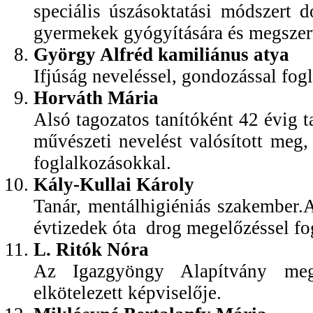
speciális úszásoktatási módszert 
gyermekek gyógyítására és megszer
György Alfréd kamiliánus atya
Ifjúság neveléssel, gondozással fog
Horváth Mária
Alsó tagozatos tanítóként 42 évig t
művészeti nevelést valósított meg,
foglalkozásokkal.
Kály-Kullai Károly
Tanár, mentálhigiéniás szakember.
évtizedek óta drog megelőzéssel fo
L. Ritók Nóra
Az Igazgyöngy Alapítvány megal
elkötelezett képviselője.