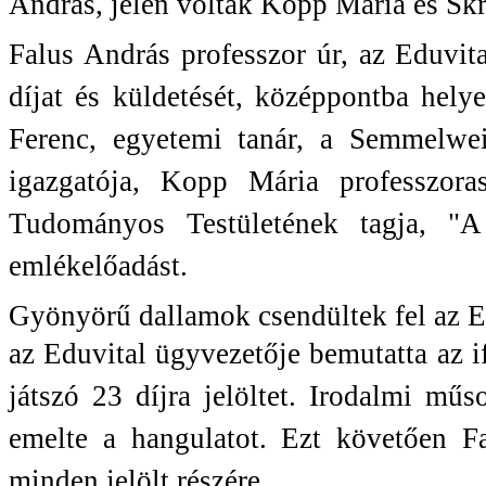
András, jelen voltak Kopp Mária és Skr
Falus András professzor úr, az Eduvit
díjat és
küldetését, középpontba hely
Ferenc, egyetemi tanár, a
Semmelwei
igazgatója, Kopp Mária professzor
Tudományos Testületének tagja, "A
emlékelőadást.
Gyönyörű dallamok csendültek fel az E
az Eduvital ügyvezetője bemutatta az 
játszó 23 díjra jelöltet. Irodalmi mű
emelte a hangulatot. Ezt követően 
minden jelölt részére.