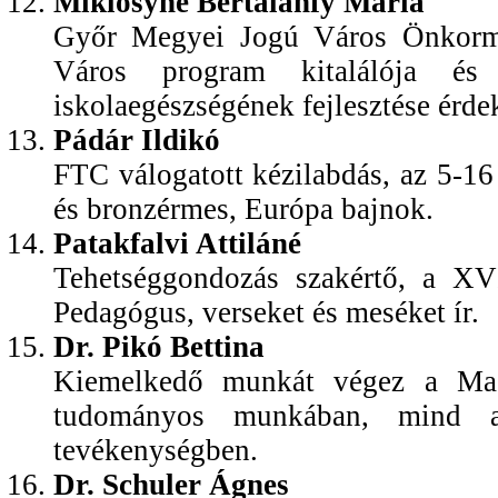
Miklósyné Bertalanfy Mária
Győr Megyei Jogú Város Önkormá
Város program kitalálója és
iskolaegészségének fejlesztése érde
Pádár Ildikó
FTC válogatott kézilabdás, az 5-16
és bronzérmes, Európa bajnok.
Patakfalvi Attiláné
Tehetséggondozás szakértő, a XVI
Pedagógus, verseket és meséket ír.
Dr. Pikó Bettina
Kiemelkedő munkát végez a Magy
tudományos munkában, mind a 
tevékenységben.
Dr. Schuler Ágnes