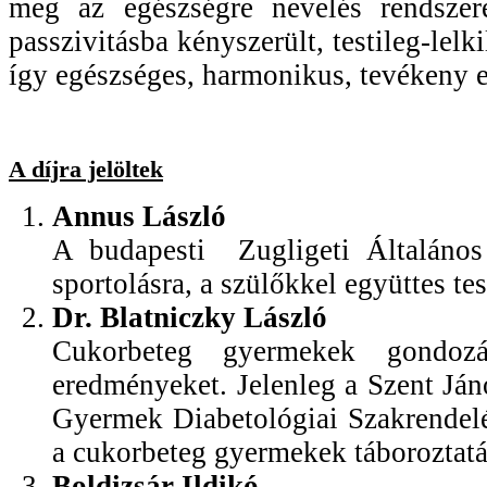
meg az egészségre nevelés rendszer
passzivitásba kényszerült, testileg-lel
így egészséges, harmonikus, tevékeny 
A díjra jelöltek
Annus László
A budapesti Zugligeti Általános 
sportolásra, a szülőkkel együttes te
Dr. Blatniczky László
Cukorbeteg gyermekek gondozá
eredményeket. Jelenleg a Szent Já
Gyermek Diabetológiai Szakrendelé
a cukorbeteg gyermekek táboroztatás
Boldizsár Ildikó