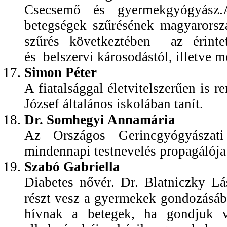
Csecsemő és gyermekgyógyász.A 
betegségek szűrésének magyarorsz
szűrés következtében az érinte
és belszervi károsodástól, illetve me
Simon Péter
A fiatalsággal életvitelszerűen is 
József általános iskolában tanít.
Dr. Somhegyi Annamária
Az Országos Gerincgyógyászati
mindennapi testnevelés propagálója
Szabó Gabriella
Diabetes nővér. Dr. Blatniczky Lá
részt vesz a gyermekek gondozásába
hívnak a betegek, ha gondjuk va