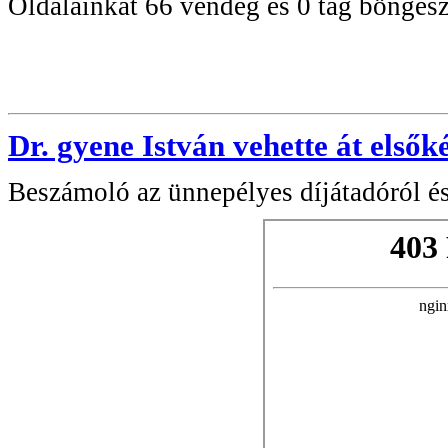
Oldalainkat 66 vendég és 0 tag böngész
Dr. gyene István vehette át első
Beszámoló az ünnepélyes díjátadóról és 