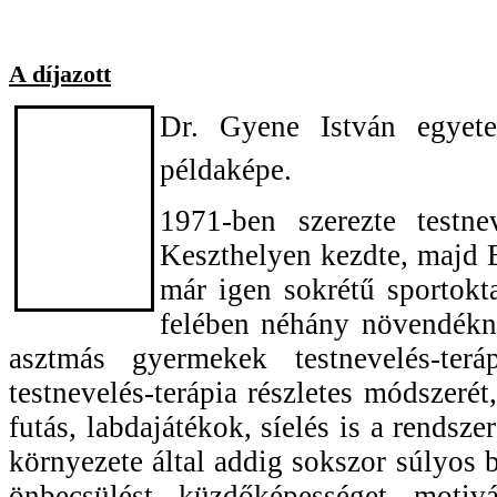
A díjazott
Dr. Gyene István egyetem
példaképe.
1971-ben szerezte testne
Keszthelyen kezdte, majd B
már igen sokrétű sportokt
felében néhány növendékné
asztmás gyermekek testnevelés-terá
testnevelés-terápia részletes módszerét
futás, labdajátékok, síelés is a rendsz
környezete által addig sokszor súlyos
önbecsülést, küzdőképességet, motivá