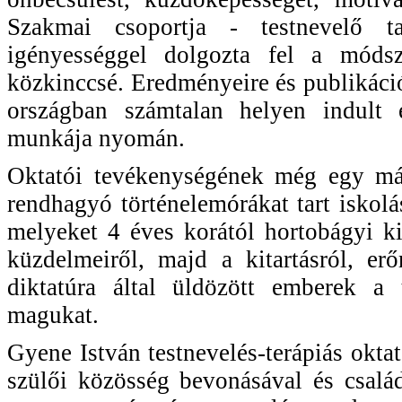
Szakmai csoportja - testnevelő 
igényességgel dolgozta fel a módsz
közkinccsé. Eredményeire és publikációi
országban számtalan helyen indult e
munkája nyomán.
Oktatói tevékenységének még egy má
rendhagyó történelemórákat tart iskol
melyeket 4 éves korától hortobágyi kit
küzdelmeiről, majd a kitartásról, er
diktatúra által üldözött emberek a t
magukat.
Gyene István testnevelés-terápiás okta
szülői közösség bevonásával és csalá