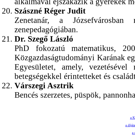
alkalmával éjszakázik a gyerekek me
Szászné Réger Judit
Zenetanár, a Józsefvárosban
zenepedagógiában.
Dr. Szegő László
PhD fokozatú matematikus, 2
Közgazdaságtudományi Karának egy
Egyesületet, amely, vezetésével
betegségekkel érintetteket és család
Várszegi Asztrik
Bencés szerzetes, püspök, pannonha
a K
a díjá
a