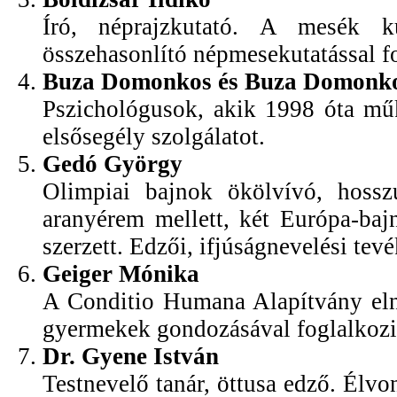
Író, néprajzkutató. A mesék ku
összehasonlító népmesekutatással f
Buza Domonkos és Buza Domonk
Pszichológusok, akik 1998 óta műk
elsősegély szolgálatot.
Gedó György
Olimpiai bajnok ökölvívó, hosszú
aranyérem mellett, két Európa-baj
szerzett. Edzői, ifjúságnevelési te
Geiger Mónika
A Conditio Humana Alapítvány elnö
gyermekek gondozásával foglalkozik
Dr. Gyene István
Testnevelő tanár, öttusa edző. Élvo