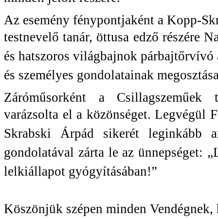
Az esemény fénypontjaként a Kopp-Skrab
testnevelő
tanár, öttusa edző részére 
és hatszoros világbajnok
párbajtőrvívó 
és személyes gondolatainak megosztás
Záróműsorként a Csillagszeműek t
varázsolta el a
közönséget. Legvégül F
Skrabski Árpád sikerét
leginkább a
gondolatával zárta le az ünnepséget:
lelkiállapot gyógyításában!”
Köszönjük szépen minden Vendégnek, ho