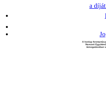
a díjá
Jo
A honlap fenntartása
Nemzeti Együttmű
támogatásában v