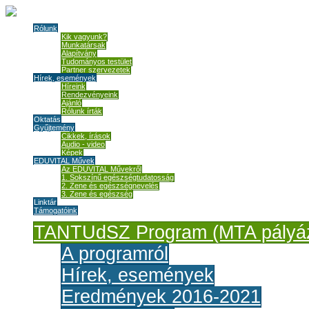
Rólunk
Kik vagyunk?
Munkatársak
Alapítvány
Tudományos testület
Partner szervezetek
Hírek, események
Híreink
Rendezvényeink
Ajánló
Rólunk írták
Oktatás
Gyűjtemény
Cikkek, írások
Audio - video
Képek
EDUVITAL Művek
Az EDUVITAL Művekről
1. Sokszínű egészségtudatosság
2. Zene és egészségnevelés
3. Zene és egészség
Linktár
Támogatóink
TANTUdSZ Program (MTA pályáz
A programról
Hírek, események
Eredmények 2016-2021