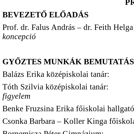
P
BEVEZETŐ ELŐADÁS
Prof. dr. Falus András – dr. Feith Helga
koncepció
GYŐZTES MUNKÁK BEMUTATÁ
Balázs Erika középisk
Tóth Szilvia középisk
figyelem
Benke Fruzsina Erika főisko
Csonka Barbara – Koller Kinga fői
Bornemisza Péter G