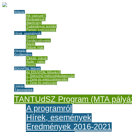
Rólunk
Kik vagyunk?
Munkatársak
Alapítvány
Tudományos testület
Partner szervezetek
Hírek, események
Híreink
Rendezvényeink
Ajánló
Rólunk írták
Oktatás
Gyűjtemény
Cikkek, írások
Audio - video
Képek
EDUVITAL Művek
Az EDUVITAL Művekről
1. Sokszínű egészségtudatosság
2. Zene és egészségnevelés
3. Zene és egészség
Linktár
Támogatóink
TANTUdSZ Program (MTA pályáz
A programról
Hírek, események
Eredmények 2016-2021