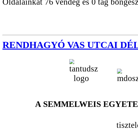
Oldalainkat 76 vendég és 0 tag böngész
RENDHAGYÓ VAS UTCAI DÉ
A SEMMELWEIS EGYET
tiszte