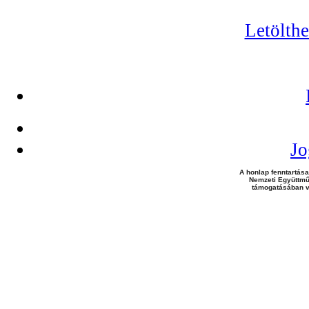
Letölth
Jo
A honlap fenntartása
Nemzeti Együttmű
támogatásában v