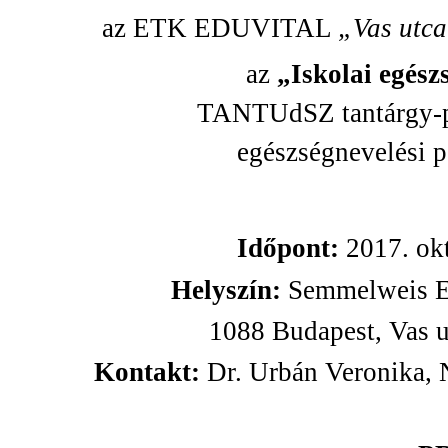
az ETK EDUVITAL
„Vas utca
az
„Iskolai egés
TANTUdSZ tantárgy-p
egészségnevelési p
Időpont:
2017. ok
Helyszín:
Semmelweis E
1088 Budapest, Vas u
Kontakt:
Dr. Urbán Veronika,