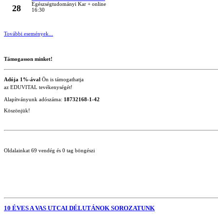
MÁRC
Egészségtudományi Kar + online
28
16:30
További események...
Támogasson minket!
Adója 1%-ával
Ön is támogathatja
az EDUVITAL tevékenységét!
Alapítványunk adószáma:
18732168-1-42
Köszönjük!
Oldalainkat 69 vendég és 0 tag böngészi
10 ÉVES A VAS UTCAI DÉLUTÁNOK SOROZATUNK