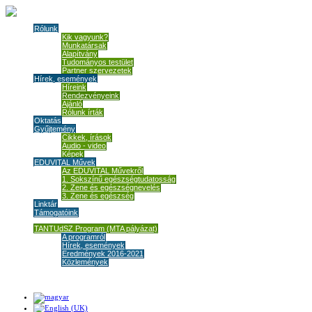
Rólunk
Kik vagyunk?
Munkatársak
Alapítvány
Tudományos testület
Partner szervezetek
Hírek, események
Híreink
Rendezvényeink
Ajánló
Rólunk írták
Oktatás
Gyűjtemény
Cikkek, írások
Audio - video
Képek
EDUVITAL Művek
Az EDUVITAL Művekről
1. Sokszínű egészségtudatosság
2. Zene és egészségnevelés
3. Zene és egészség
Linktár
Támogatóink
TANTUdSZ Program (MTA pályázat)
A programról
Hírek, események
Eredmények 2016-2021
Közlemények