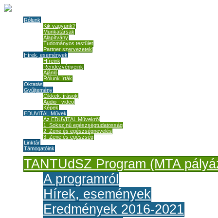
Rólunk
Kik vagyunk?
Munkatársak
Alapítvány
Tudományos testület
Partner szervezetek
Hírek, események
Híreink
Rendezvényeink
Ajánló
Rólunk írták
Oktatás
Gyűjtemény
Cikkek, írások
Audio - video
Képek
EDUVITAL Művek
Az EDUVITAL Művekről
1. Sokszínű egészségtudatosság
2. Zene és egészségnevelés
3. Zene és egészség
Linktár
Támogatóink
TANTUdSZ Program (MTA pályáz
A programról
Hírek, események
Eredmények 2016-2021