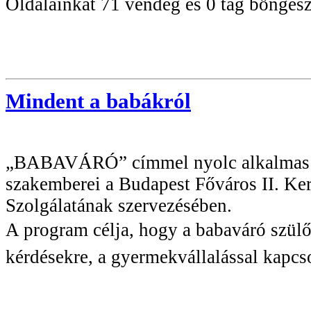
Oldalainkat 71 vendég és 0 tag böngész
Mindent a babákról
„BABAVÁRÓ” címmel nyolc alkalmas e
szakemberei a Budapest Főváros II. K
Szolgálatának szervezésében.
A program célja, hogy a babaváró szül
kérdésekre, a gyermekvállalással kapcs