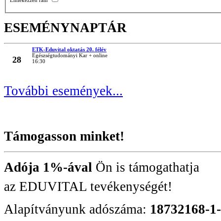
ESEMÉNYNAPTÁR
ETK-Eduvital oktatás 20. félév
MÁRC
Egészségtudományi Kar + online
28
16:30
További események...
Támogasson minket!
Adója 1%-ával
Ön is támogathatja
az EDUVITAL tevékenységét!
Alapítványunk adószáma:
18732168-1