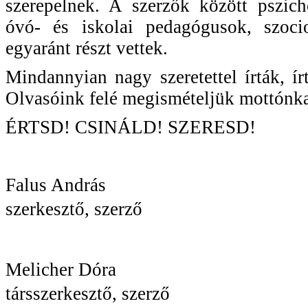
szerepelnek. A szerzők között pszich
óvó- és iskolai pedagógusok, szocio
egyaránt részt vettek.
Mindannyian nagy szeretettel írták, 
Olvasóink felé megismételjük mottónka
ÉRTSD! CSINÁLD! SZERESD!
Falus András
szerkesztő, szerző
Melicher Dóra
társszerkesztő, szerző