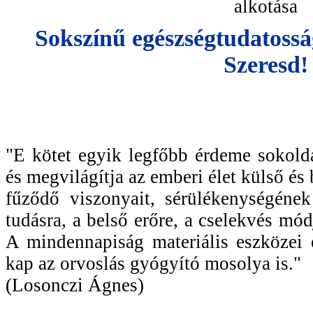
alkotása
Sokszínű egészségtudatosság
Szeresd!
"E kötet egyik legfőbb érdeme sokold
és megvilágítja az emberi élet külső é
fűződő viszonyait, sérülékenységének
tudásra, a belső erőre, a cselekvés mód
A mindennapiság materiális eszközei 
kap az orvoslás gyógyító mosolya is."
(Losonczi Ágnes)