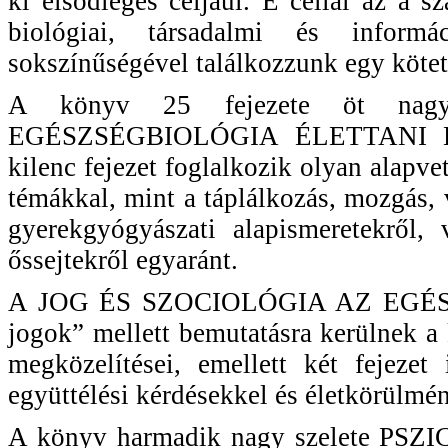
ki elsődleges céljául. E céllal az a 
biológiai, társadalmi és inform
sokszínűségével találkozzunk egy kötet
A könyv 25 fejezete öt nagy
EGÉSZSÉGBIOLÓGIA ÉLETTANI ÉS
kilenc fejezet foglalkozik olyan alapv
témákkal, mint a táplálkozás, mozgás,
gyerekgyógyászati alapismeretekről, 
őssejtekről egyaránt.
A JOG ÉS SZOCIOLÓGIA AZ EGÉSZ
jogok” mellett bemutatásra kerülnek a
megközelítései, emellett két fejezet
együttélési kérdésekkel és életkörülmén
A könyv harmadik nagy szelete P