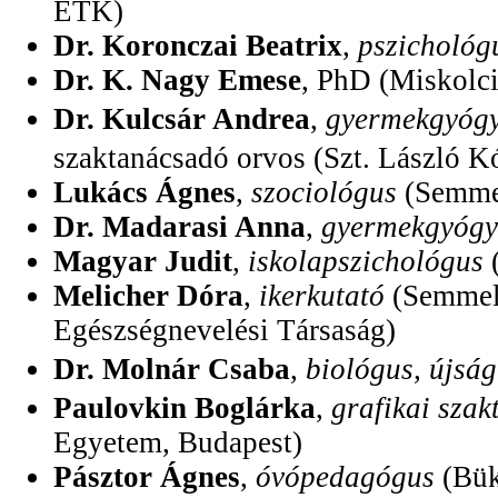
ETK)
Dr. Koronczai Beatrix
,
pszichológ
Dr. K. Nagy Emese
, PhD (Miskolci
Dr. Kulcsár Andrea
,
gyermekgyógy
szaktanácsadó orvos (Szt. László K
Lukács Ágnes
,
szociológus
(Semme
Dr. Madarasi Anna
,
gyermekgyógy
Magyar Judit
,
iskolapszichológus
(
Melicher Dóra
,
ikerkutató
(Semmelw
Egészségnevelési Társaság)
Dr. Molnár Csaba
,
biológus, újság
Paulovkin Boglárka
,
grafikai szak
Egyetem, Budapest)
Pásztor Ágnes
,
óvópedagógus
(Bük