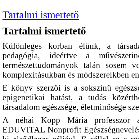
Tartalmi ismertető
Tartalmi ismertető
Különleges korban élünk, a társada
pedagógia, ideértve a művészetine
természettudományok talán sosem v
komplexitásukban és módszereikben enn
E könyv szerzői is a sokszínű egészsé
epigenetikai hatást, a tudás közérth
társadalom egészsége, életminősége sze
A néhai Kopp Mária professzor as
EDUVITAL Nonprofit Egészségnevelési T