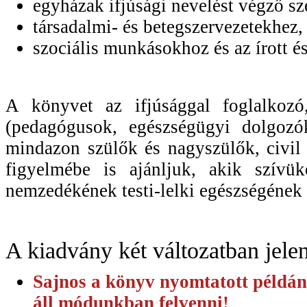
egyházak ifjúsági nevelést végző sz
társadalmi- és betegszervezetekhez,
szociális munkásokhoz és az írott 
A könyvet az ifjúsággal foglalkozó
(pedagógusok, egészségügyi dolgozók
mindazon szülők és nagyszülők, civil 
figyelmébe is ajánljuk, akik szívü
nemzedékének testi-lelki egészségének 
A kiadvány két változatban jele
Sajnos a könyv nyomtatott példán
áll módunkban felvenni!