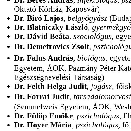
Dr. Béres András
,
infektológus, ps
Oktató Kórház, Kaposvár)
Dr. Biró Lajos
,
belgyógyász
(Budap
Dr. Blatniczky László
,
gyermekgyó
Dr. Dávid Beáta
,
szociológus
, egy
Dr. Demetrovics Zsolt
,
pszichológ
Dr. Falus András
,
biológus
, egyet
Egyetem, ÁOK, Pázmány Péter Kato
Egészségnevelési Társaság)
Dr. Feith Helga Judit
,
jogász
, fői
Dr. Forrai Judit
,
társadalomorvost
(Semmelweis Egyetem, ÁOK, Wesley
Dr. Fülöp Emőke
,
pszichológus
, P
Dr. Hoyer Mária
,
pszichológus
, f