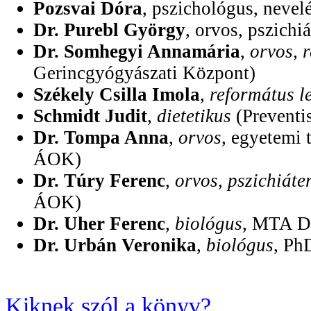
Pozsvai Dóra
, pszichológus, nevel
Dr. Purebl György
, orvos, pszic
Dr. Somhegyi Annamária
,
orvos, 
Gerincgyógyászati Központ)
Székely Csilla Imola
,
református l
Schmidt Judit
,
dietetikus
(Preventi
Dr. Tompa Anna
,
orvos
, egyetemi
ÁOK)
Dr. Túry Ferenc
,
orvos, pszichiáte
ÁOK)
Dr. Uher Ferenc
,
biológus
, MTA Do
Dr. Urbán Veronika
,
biológus
, Ph
Kiknek szól a könyv?