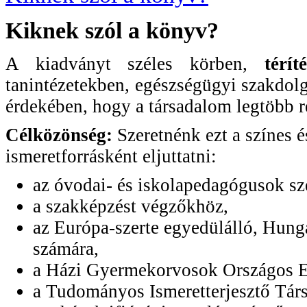
Kiknek szól a könyv?
A kiadványt széles körben,
térí
tanintézetekben, egészségügyi szakdol
érdekében, hogy a társadalom legtöbb r
Célközönség:
Szeretnénk ezt a színes 
ismeretforrásként eljuttatni:
az óvodai- és iskolapedagógusok sz
a szakképzést végzőkhöz,
az Európa-szerte egyedülálló, Hung
számára,
a Házi Gyermekorvosok Országos E
a Tudományos Ismeretterjesztő Társ