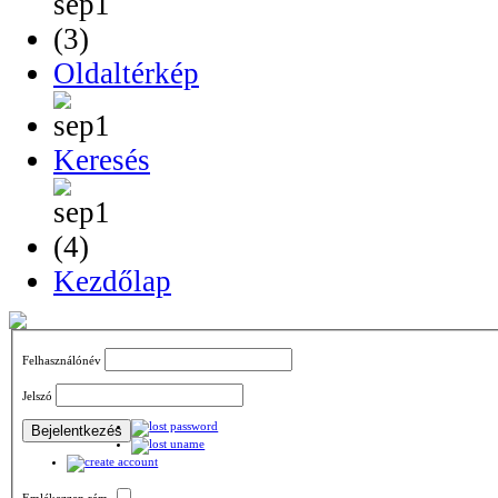
Oldaltérkép
Keresés
Kezdőlap
Felhasználónév
Jelszó
Emlékezzen rám