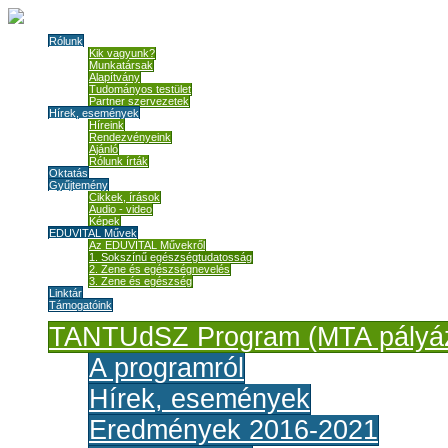
Rólunk
Kik vagyunk?
Munkatársak
Alapítvány
Tudományos testület
Partner szervezetek
Hírek, események
Híreink
Rendezvényeink
Ajánló
Rólunk írták
Oktatás
Gyűjtemény
Cikkek, írások
Audio - video
Képek
EDUVITAL Művek
Az EDUVITAL Művekről
1. Sokszínű egészségtudatosság
2. Zene és egészségnevelés
3. Zene és egészség
Linktár
Támogatóink
TANTUdSZ Program (MTA pályáz
A programról
Hírek, események
Eredmények 2016-2021