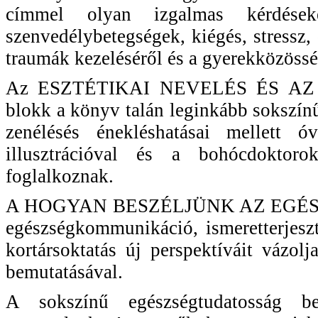
címmel olyan izgalmas kérdések
szenvedélybetegségek, kiégés, stressz, 
traumák kezeléséről és a gyerekközösség
Az ESZTÉTIKAI NEVELÉS ÉS AZ
blokk a könyv talán leginkább sokszínű
zenélésés énekléshatásai mellett 
illusztrációval és a bohócdoktorok
foglalkoznak.
A HOGYAN BESZÉLJÜNK AZ EGÉSZSÉG
egészségkommunikáció, ismeretterjeszt
kortársoktatás új perspektíváit vázol
bemutatásával.
A sokszínű egészségtudatosság b