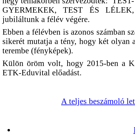
négy témakörben szerveződtek: 
GYERMEKEK, TEST ÉS LÉLEK, É
jubiláltunk a félév végére.
Ebben a félévben is azonos számban sz
sikerét mutatja a tény, hogy két olyan a
terembe (fényképek).
Külön öröm volt, hogy 2015-ben a Kar
ETK-Eduvital előadást.
A teljes beszámoló l