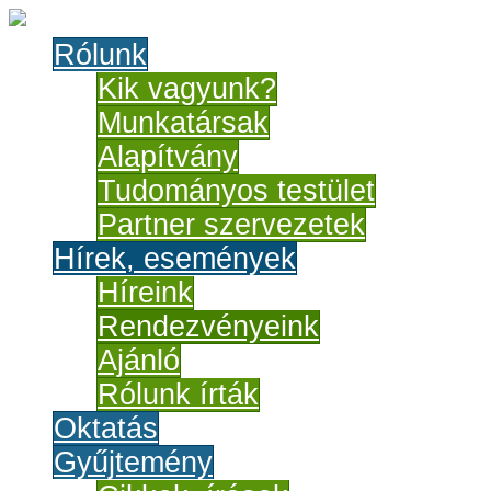
Rólunk
Kik vagyunk?
Munkatársak
Alapítvány
Tudományos testület
Partner szervezetek
Hírek, események
Híreink
Rendezvényeink
Ajánló
Rólunk írták
Oktatás
Gyűjtemény