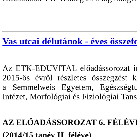
Vas utcai délutánok - éves összef
Az ETK-EDUVITAL előadássorozat imm
2015-ös évről részletes összegzést k
a Semmelweis Egyetem, Egészségt
Intézet, Morfológiai és Fiziológiai Ta
AZ ELŐADÁSSOROZAT 6. FÉLÉ
(2014/15 tanév II. féléve)