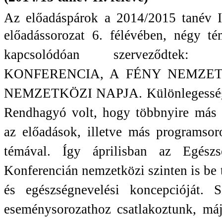
Az előadáspárok a 2014/2015 tanév I
előadássorozat 6. félévében, négy t
kapcsolódóa
n szerveződtek:
KONFERENCIA, A FÉNY NE
MZET
NEMZETKÖZI NAPJA. Különlegességek
Rendhagyó volt, hogy többnyire más 
az előadások, illetve más programsor
témával. Így áprilisban az Egés
Konferencián nemzetközi szinten is 
és egészségnevelési koncepcióját.
eseménysorozathoz csatlakoztunk, má