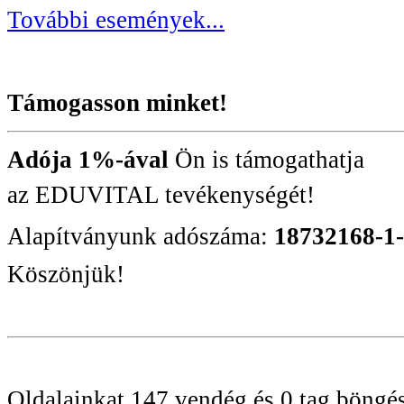
További események...
Támogasson minket!
Adója 1%-ával
Ön is támogathatja
az EDUVITAL tevékenységét!
Alapítványunk adószáma:
18732168-1
Köszönjük!
Oldalainkat 147 vendég és 0 tag böngé