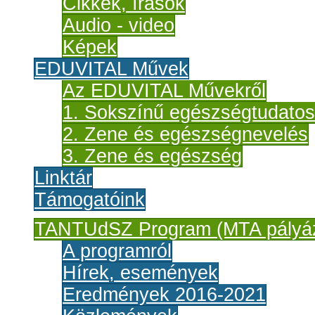
Cikkek, írások
Audio - video
Képek
EDUVITAL Művek
Az EDUVITAL Művekről
1. Sokszínű egészségtudato
2. Zene és egészségnevelés
3. Zene és egészség
Linktár
Támogatóink
TANTUdSZ Program (MTA pályáz
A programról
Hírek, események
Eredmények 2016-2021