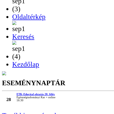
Oldaltérkép
Keresés
Kezdőlap
ESEMÉNYNAPTÁR
ETK-Eduvital oktatás 20. félév
MÁRC
Egészségtudományi Kar + online
28
16:30