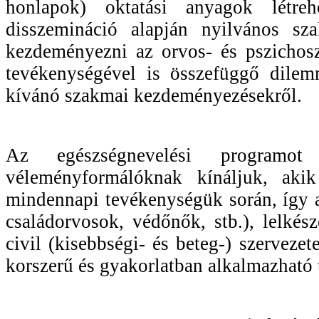
honlapok) oktatási anyagok létreh
disszemináció alapján nyilvános szak
kezdeményezni az orvos- és pszichosz
tevékenységével is összefüggő dilem
kívánó szakmai kezdeményezésekről.
Az egészségnevelési programot 
véleményformálóknak kínáljuk, akik
mindennapi tevékenységük során, így 
családorvosok, védőnők, stb.), lelkés
civil (kisebbségi- és beteg-) szerveze
korszerű és gyakorlatban alkalmazható 