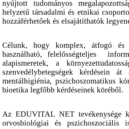
nyújtott tudományos megalapozottsá
helyzetű társadalmi és etnikai csopor
hozzáférhetőek és elsajátíthatók legyen
Célunk, hogy komplex, átfogó és 
használható, felelősségteljes infor
alapismeretek, a környezettudatos
szenvedélybetegségek kérdésein át
mentálhigiénia, pszichoszomatikus kó
bioetika legfőbb kérdéseinek köréb
Az EDUVITAL NET tevékenysége kite
orvosbiológiai és pszichoszociális i