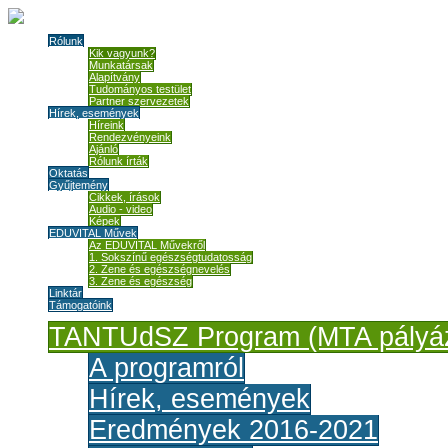
Rólunk
Kik vagyunk?
Munkatársak
Alapítvány
Tudományos testület
Partner szervezetek
Hírek, események
Híreink
Rendezvényeink
Ajánló
Rólunk írták
Oktatás
Gyűjtemény
Cikkek, írások
Audio - video
Képek
EDUVITAL Művek
Az EDUVITAL Művekről
1. Sokszínű egészségtudatosság
2. Zene és egészségnevelés
3. Zene és egészség
Linktár
Támogatóink
TANTUdSZ Program (MTA pályáz
A programról
Hírek, események
Eredmények 2016-2021