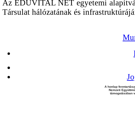
Az EDUVITAL NET egyetemi alapítványi
Társulat hálózatának és infrastruktúrájá
Mun
Jo
A honlap fenntartása
Nemzeti Együttmű
támogatásában v